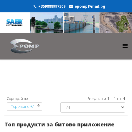
+359888997309
epomp@mail.bg
Резултати 1 - 4 от 4
Сортирай по
Поръчване +/-
Топ продукти за битово приложение