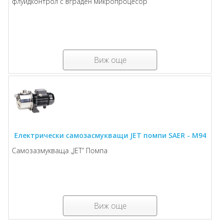
флуидконтрол с вграден микропроцесор
Виж още
Електрически самозасмукващи JET помпи SAER - M94
Самозазмукваща „JET” Помпа
Виж още