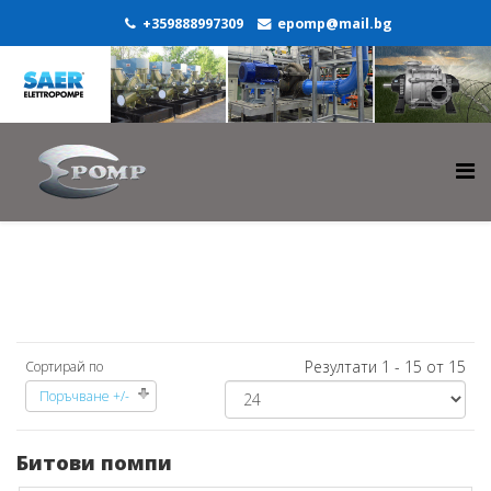
+359888997309
epomp@mail.bg
Резултати 1 - 15 от 15
Сортирай по
Поръчване +/-
Битови помпи